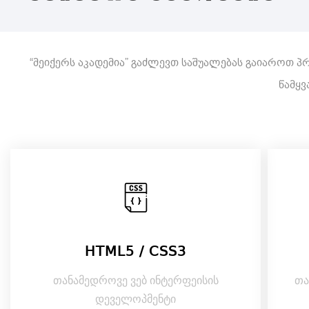
“მეიქერს აკადემია” გაძლევთ საშუალებას გაიაროთ პ
წამყვ
HTML5 / CSS3
თანამედროვე ვებ ინტერფეისის
თა
დეველოპმენტი